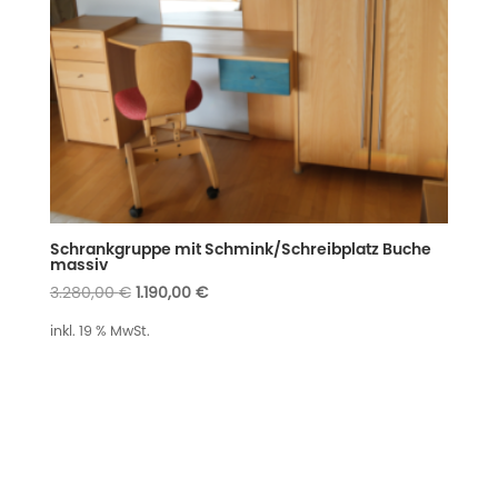
Schrankgruppe mit Schmink/Schreibplatz Buche
massiv
Ursprünglicher
Aktueller
3.280,00
€
1.190,00
€
Preis
Preis
inkl. 19 % MwSt.
war:
ist:
3.280,00 €
1.190,00 €.