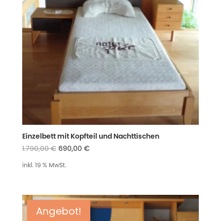
Einzelbett mit Kopfteil und Nachttischen
Ursprünglicher
Aktueller
1.790,00
€
690,00
€
Preis
Preis
inkl. 19 % MwSt.
war:
ist:
1.790,00 €
690,00 €.
Angebot!