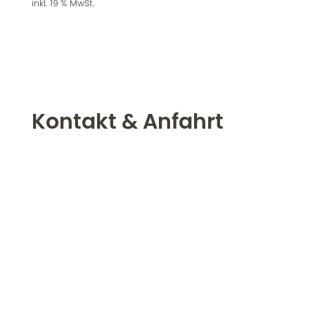
inkl. 19 % MwSt.
war:
ist:
3.280,00 €
1.190,00 €.
Kontakt & Anfahrt