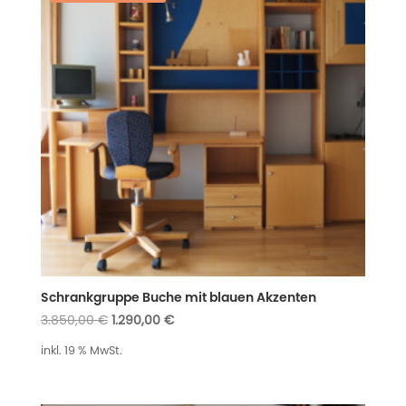
Schrankgruppe Buche mit blauen Akzenten
Ursprünglicher
Aktueller
3.850,00
€
1.290,00
€
Preis
Preis
inkl. 19 % MwSt.
war:
ist:
3.850,00 €
1.290,00 €.