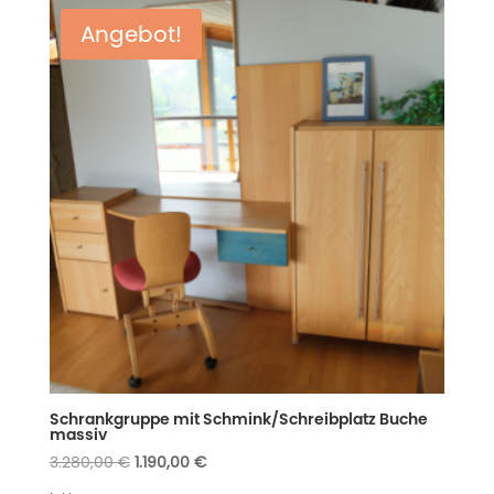
Angebot!
Schrankgruppe mit Schmink/Schreibplatz Buche
massiv
Ursprünglicher
Aktueller
3.280,00
€
1.190,00
€
Preis
Preis