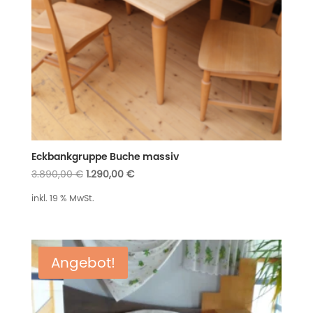
Eckbankgruppe Buche massiv
Ursprünglicher
Aktueller
3.890,00
€
1.290,00
€
Preis
Preis
inkl. 19 % MwSt.
war:
ist:
3.890,00 €
1.290,00 €.
Angebot!