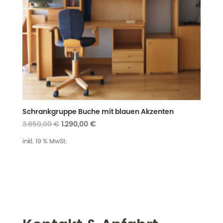
Schrankgruppe Buche mit blauen Akzenten
Ursprünglicher
Aktueller
3.850,00
€
1.290,00
€
Preis
Preis
inkl. 19 % MwSt.
war:
ist:
3.850,00 €
1.290,00 €.