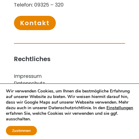
Telefon:
09325 – 320
Kontakt
Rechtliches
Impressum
Datenschutz
Unsere AGB
Wir verwenden Cookies, um Ihnen die bestmögliche Erfahrung
auf unserer Website zu bieten. Wir weisen hiermit darauf hin,
Nachweis gem. §13b(2) Nr. 4 UStG
dass wir Google Maps auf unserer Webseite verwenden. Mehr
Freistellungsbesch. gem. §48(1) EStG
dazu auch in unserer Datenschutzrichtlinie. In den
Einstellungen
erfahren Sie, welche Cookies wir verwenden und sie ggf.
ausschalten.
© 1795 – 2026 Schreinerei Gutjahr GmbH
Zustimmen